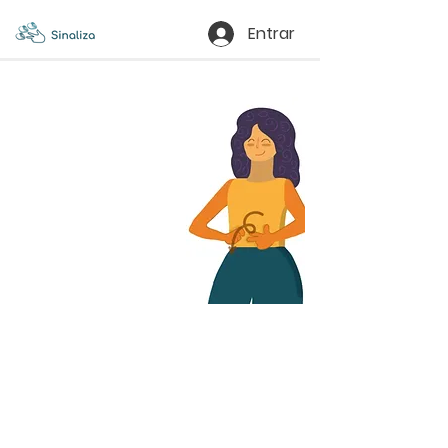
Entrar
Olá! Sou a Liza, sua
assistente de estudos.
Vamos estudar?
Matemática
1.1
1.2
1.3
1.4
1.5
1.6
1.7
Nú
Nú
Nú
Som
Sub
Mult
Divi
mer
mer
mer
a
traç
iplic
são
os
os
os
ão
açã
Intei
Rom
Neg
o
ros
ano
ativ
2.1
2.4