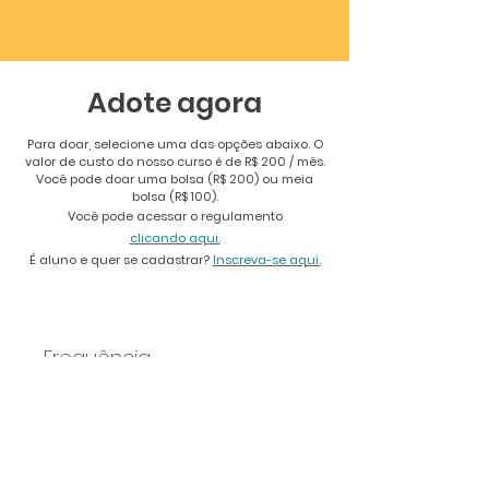
Adote agora
Para doar, selecione uma das opções abaixo. O
valor de custo do nosso curso é de R$ 200 / mês.
Você pode doar uma bolsa (R$ 200) ou meia
bolsa (R$ 100).
Você pode acessar o regulamento
clicando
aqui.
​É aluno e quer se cadastrar?
Inscreva-se aqui.
Frequência
1 vez
Mensal